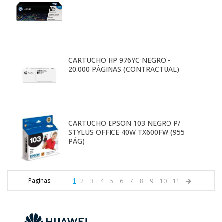
CARTUCHO HP 976YC NEGRO -
20.000 PÁGINAS (CONTRACTUAL)
CARTUCHO EPSON 103 NEGRO P/
STYLUS OFFICE 40W TX600FW (955
PÁG)
Paginas:
1
2
3
4
5
6
7
8
9
10
11