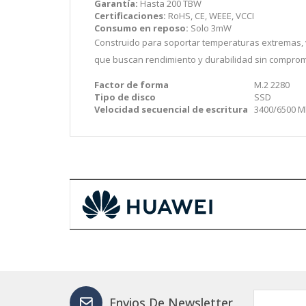
Garantía:
Hasta 200 TBW
Certificaciones:
RoHS, CE, WEEE, VCCI
Consumo en reposo:
Solo 3mW
Construido para soportar temperaturas extremas, v
que buscan rendimiento y durabilidad sin comprom
Factor de forma
M.2 2280
Tipo de disco
SSD
Velocidad secuencial de escritura
3400/6500 M
Envios De Newsletter