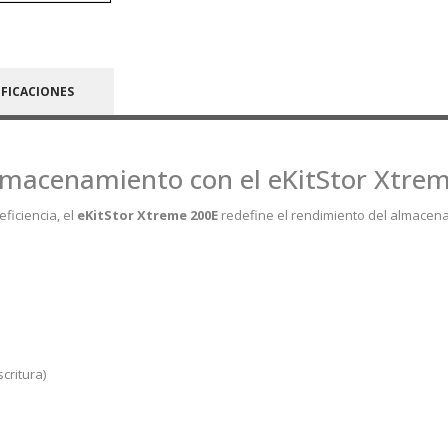
IFICACIONES
almacenamiento con el eKitStor Xtre
ficiencia, el
eKitStor Xtreme 200E
redefine el rendimiento del almacen
critura)