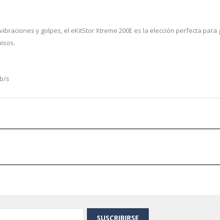
ibraciones y golpes, el eKitStor Xtreme 200E es la elección perfecta par
isos.
b/s
SUSCRIBIRSE