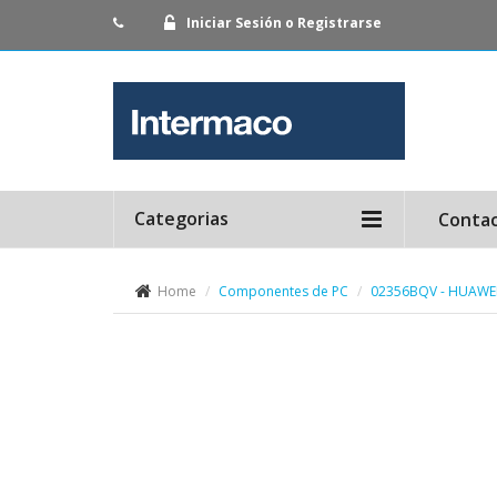
Iniciar Sesión o Registrarse
Categorias
Conta
Home
Componentes de PC
02356BQV - HUAWEI