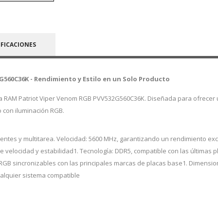
IFICACIONES
560C36K - Rendimiento y Estilo en un Solo Producto
ia RAM Patriot Viper Venom RGB PVV532G560C36K. Diseñada para ofrecer 
o con iluminación RGB.
igentes y multitarea. Velocidad: 5600 MHz, garantizando un rendimiento exc
re velocidad y estabilidad1. Tecnología: DDR5, compatible con las últimas 
 RGB sincronizables con las principales marcas de placas base1. Dimensio
cualquier sistema compatible