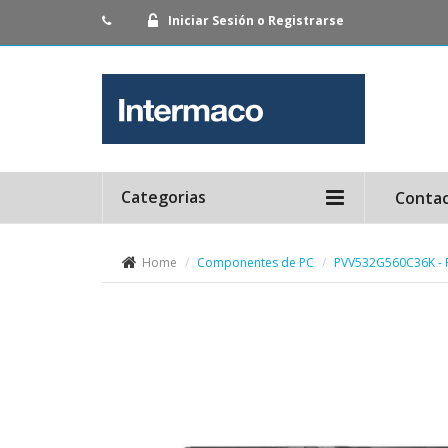
Iniciar Sesión o Registrarse
Categorias
Conta
Home
Componentes de PC
PVV532G560C36K - 