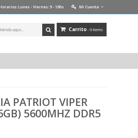
Horarios: Lunes - Viernes: 9 - 18hs
Mi Cuenta
Carrito
- 0 items
A PATRIOT VIPER
6GB) 5600MHZ DDR5