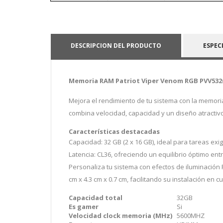
DESCRIPCION DEL PRODUCTO
ESPEC
Memoria RAM Patriot Viper Venom RGB PVV532G
Mejora el rendimiento de tu sistema con la memor
combina velocidad, capacidad y un diseño atractiv
Características destacadas
Capacidad: 32 GB (2 x 16 GB), ideal para tareas ex
Latencia: CL36, ofreciendo un equilibrio óptimo ent
Personaliza tu sistema con efectos de iluminación
cm x 4.3 cm x 0.7 cm, facilitando su instalación en 
Capacidad total
32GB
Es gamer
Si
Velocidad clock memoria (MHz)
5600MHZ