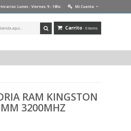
Horarios: Lunes - Viernes: 9 - 18hs
Mi Cuenta
Carrito
- 0 items
ORIA RAM KINGSTON
IMM 3200MHZ