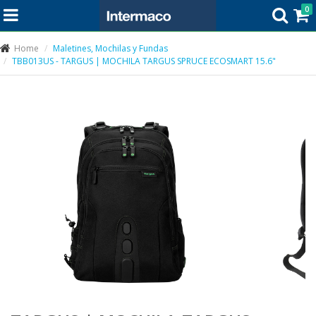
0
Home
Maletines, Mochilas y Fundas
TBB013US - TARGUS | MOCHILA TARGUS SPRUCE ECOSMART 15.6"