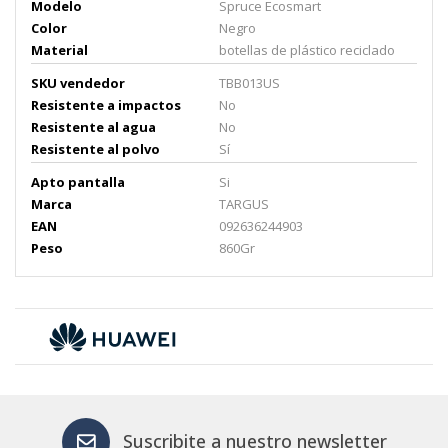
Modelo
Spruce Ecosmart
Color
Negro
Material
botellas de plástico reciclado
SKU vendedor
TBB013US
Resistente a impactos
No
Resistente al agua
No
Resistente al polvo
Sí
Apto pantalla
Si
Marca
TARGUS
EAN
092636244903
Peso
860Gr
Suscribite a nuestro newsletter