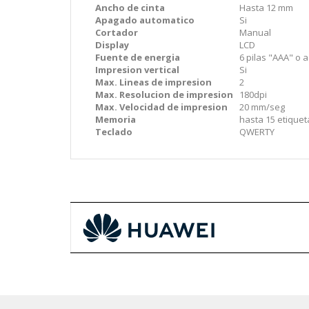
Ancho de cinta
Hasta 12 mm
Apagado automatico
Si
Cortador
Manual
Display
LCD
Fuente de energia
6 pilas "AAA" o 
Impresion vertical
Si
Max. Lineas de impresion
2
Max. Resolucion de impresion
180dpi
Max. Velocidad de impresion
20 mm/seg
Memoria
hasta 15 etique
Teclado
QWERTY