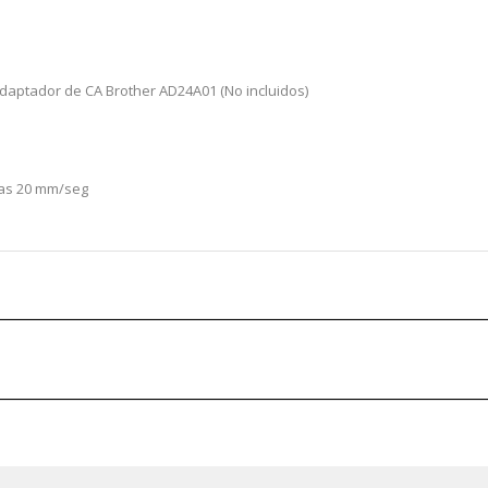
adaptador de CA Brother AD24A01 (No incluidos)
tas 20 mm/seg