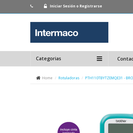
Iniciar Sesión o Registrarse
Categorias
Conta
Home
Rotuladoras
PTH110TBYTZEMQE31 - BR