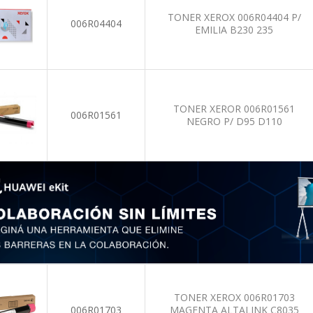
TONER XEROX 006R04404 P/
006R04404
EMILIA B230 235
TONER XEROR 006R01561
006R01561
NEGRO P/ D95 D110
TONER XEROX 006R01703
006R01703
MAGENTA ALTALINK C8035