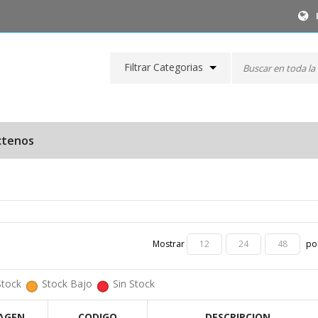
Filtrar Categorias
ctenos
Mostrar
por
12
24
48
Stock
Stock Bajo
Sin Stock
AGEN
CODIGO
DESCRIPCION