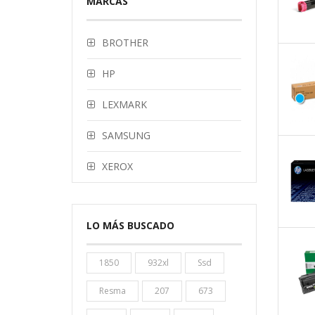
MARCAS
BROTHER
HP
LEXMARK
SAMSUNG
XEROX
LO MÁS BUSCADO
1850
932xl
Ssd
Resma
207
673