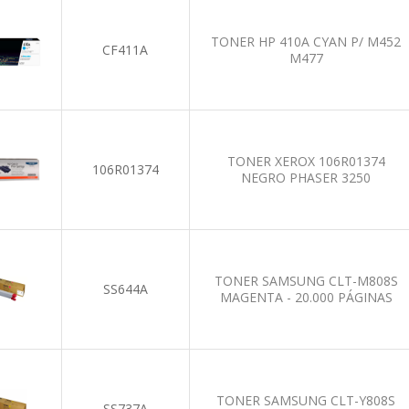
TONER HP 410A CYAN P/ M452
CF411A
M477
TONER XEROX 106R01374
106R01374
NEGRO PHASER 3250
TONER SAMSUNG CLT-M808S
SS644A
MAGENTA - 20.000 PÁGINAS
TONER SAMSUNG CLT-Y808S
SS737A