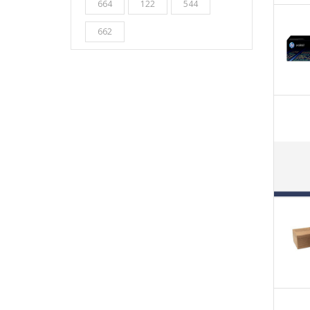
664
122
544
662