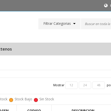
Filtrar Categorias
ctenos
Mostrar
por
12
24
48
Stock
Stock Bajo
Sin Stock
AGEN
CODIGO
DESCRIPCION