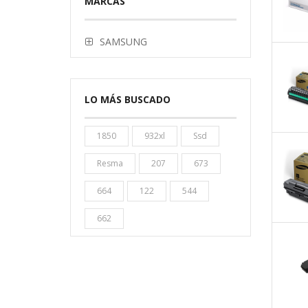
MARCAS
SAMSUNG
LO MÁS BUSCADO
1850
932xl
Ssd
Resma
207
673
664
122
544
662