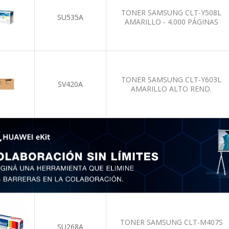
TONER SAMSUNG CLT-Y508L
SU535A
AMARILLO - 4.000 PÁGINAS
TONER SAMSUNG CLT-Y603L
SV420A
AMARILLO ALTO REND.
TONER SAMSUNG CLT-M407S
SU268A