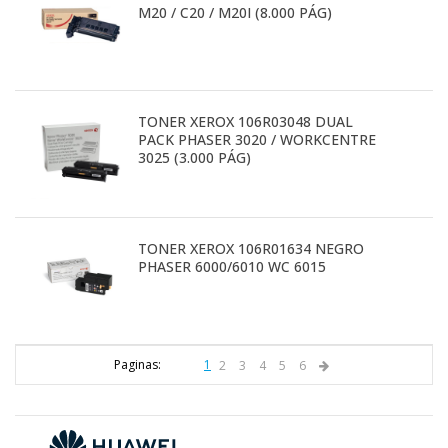
M20 / C20 / M20I (8.000 PÁG)
TONER XEROX 106R03048 DUAL
PACK PHASER 3020 / WORKCENTRE
3025 (3.000 PÁG)
TONER XEROX 106R01634 NEGRO
PHASER 6000/6010 WC 6015
Paginas:
1
2
3
4
5
6