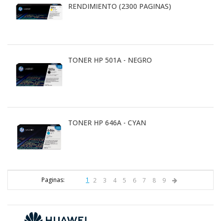
RENDIMIENTO (2300 PAGINAS)
TONER HP 501A - NEGRO
TONER HP 646A - CYAN
Paginas:
1
2
3
4
5
6
7
8
9